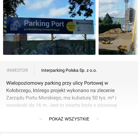
INWESTOR
Interparking Polska Sp. z o.o.
Wielopoziomowy parking przy ulicy Portowej w
Kołobrzegu, którego projekt wykonano na zlecenie
Zarządu Portu Morskiego, ma kubaturę 50 tys. m³ i
wysokość do 16 m. Jest to zwarta bryła o ażurowej
elewacji, zajmująca ok. 3750 mkw. powierzchni
POKAŻ WSZYSTKIE
zabudowy. Inwestycja ma na celu zmniejszenie
uciążliwości komunikacyjnych w porcie i dzielnicy
uzdrowiskowej.