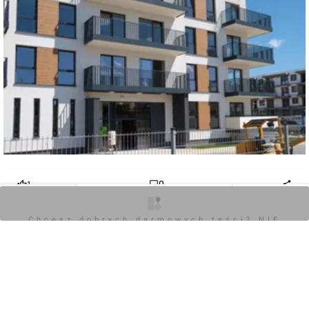
0
1
O inwestycji
Zdjęcia
Wizualizacje
Opinie
Chcesz dobrych darmowych teści? NIE
Zaloguj aby dodać komentarz
BLOKUJ REKLAM
Komentarz do inwestycji
Patio Park
Jakub Zazula