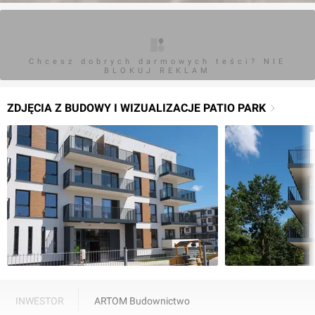
Chcesz dobrych darmowych teści? NIE
BLOKUJ REKLAM
ZDJĘCIA Z BUDOWY I WIZUALIZACJE PATIO PARK
INWESTOR
ARTOM Budownictwo