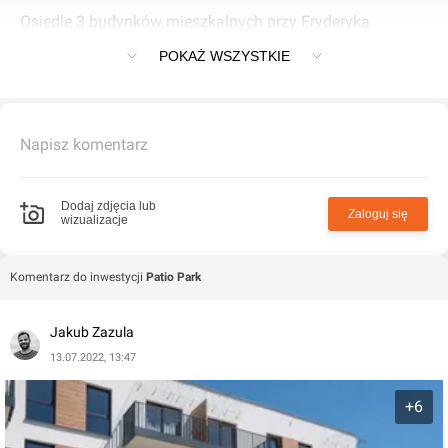
Osiedle 3 budynków mieszkalnych przy Fryderyka
Chopina w Tomaszowie Mazowieckim
POKAŻ WSZYSTKIE
Napisz komentarz
Dodaj zdjęcia lub
Zaloguj się
wizualizacje
Komentarz do inwestycji
Patio Park
Jakub Zazula
13.07.2022, 13:47
+6