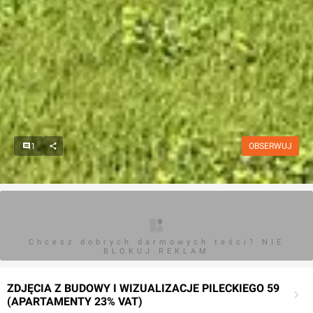
1
OBSERWUJ
Chcesz dobrych darmowych teści? NIE
BLOKUJ REKLAM
ZDJĘCIA Z BUDOWY I WIZUALIZACJE PILECKIEGO 59
(APARTAMENTY 23% VAT)