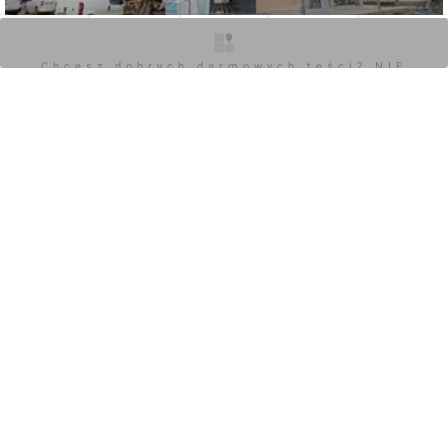
O inwestycji
Artykuły
Zdjęcia
Wizualizacje
Opinie
Chcesz dobrych darmowych teści? NIE
BLOKUJ REKLAM
0
Zaloguj aby dodać komentarz
POKAŻ WSZYSTKIE
Chcesz dobrych darmowych teści? NIE
BLOKUJ REKLAM