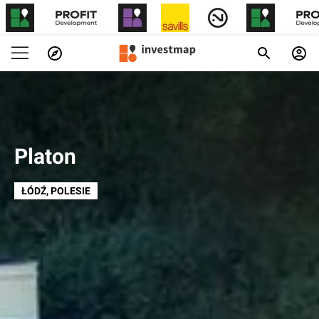
Platon
ŁÓDŹ
, POLESIE