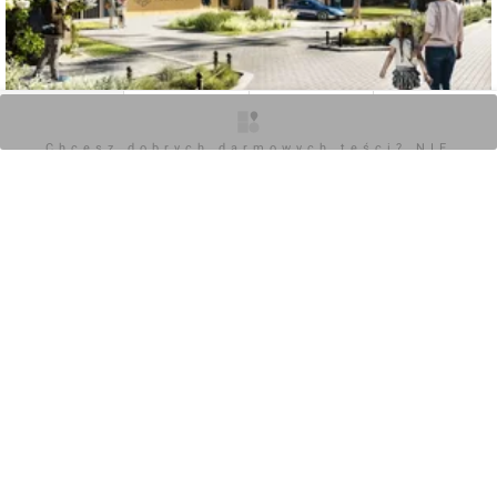
O inwestycji
Zdjęcia
Wizualizacje
Opinie
0
Chcesz dobrych darmowych teści? NIE
BLOKUJ REKLAM
Zaloguj aby dodać komentarz
POKAŻ WSZYSTKIE
Chcesz dobrych darmowych teści? NIE
BLOKUJ REKLAM