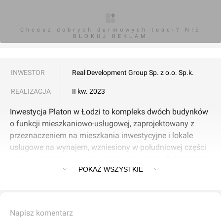
Chcesz dobrych darmowych teści? NIE
BLOKUJ REKLAM
INWESTOR
Real Development Group Sp. z o.o. Sp.k.
REALIZACJA
II kw. 2023
Inwestycja Platon w Łodzi to kompleks dwóch budynków
o funkcji mieszkaniowo-usługowej, zaprojektowany z
przeznaczeniem na mieszkania inwestycyjne i lokale
usługowe na wynajem, wzniesiony w południowej części
centrum Łodzi, w bezpośrednim sąsiedztwie Politechniki
POKAŻ WSZYSTKIE
Łódzkiej. Zespół budynków znajduje się na łódzkim
śródmieściu, przy ul. Stefanowskiego 24, na terenie
Starego Polesia, w dawnej dzielnicy Polesie. Zabudowa w
okolicy złożona jest głównie z kamienic.
Napisz komentarz