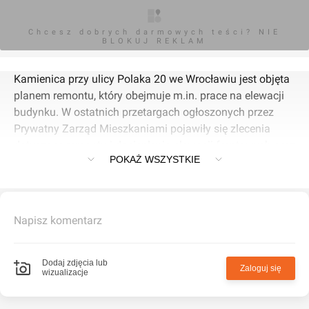
Chcesz dobrych darmowych teści? NIE
BLOKUJ REKLAM
Kamienica przy ulicy Polaka 20 we Wrocławiu jest objęta
planem remontu, który obejmuje m.in. prace na elewacji
budynku. W ostatnich przetargach ogłoszonych przez
Prywatny Zarząd Mieszkaniami pojawiły się zlecenia
dotyczące remontu i docieplenia elewacji frontowych oraz
POKAŻ WSZYSTKIE
podwórzowych budynków mieszkalnych wielorodzinnych,
co wskazuje na trwające lub planowane prace
renowacyjne na tego typu obiektach w mieście.
Napisz komentarz
Choć konkretne szczegóły dotyczące zakresu i terminu
remontu kamienicy przy Polaka 20 nie są szeroko
dostępne, to wrocławski program rewitalizacji kamienic
Dodaj zdjęcia lub
Zaloguj się
wizualizacje
zakłada kompleksowe prace poprawiające stan
techniczny i estetykę historycznych budynków, w tym