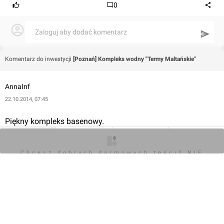
0
Zaloguj aby dodać komentarz
Komentarz do inwestycji
[Poznań] Kompleks wodny "Termy Maltańskie"
AnnaInf
22.10.2014, 07:45
Piękny kompleks basenowy.
http://inforbaza.pl
O inwestycji
Zdjęcia
Wizualizacje
Opinie
Chcesz dobrych darmowych teści? NIE
BLOKUJ REKLAM
0
Zaloguj aby dodać komentarz
Komentarz do inwestycji
[Poznań] Kompleks wodny "Termy Maltańskie"