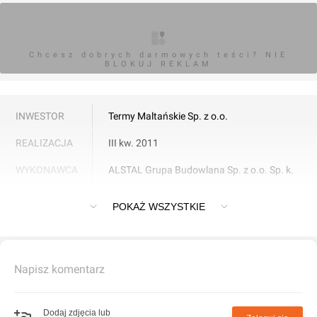
Chcesz dobrych darmowych teści? NIE
BLOKUJ REKLAM
INWESTOR
Termy Maltańskie Sp. z o.o.
REALIZACJA
III kw. 2011
WYKONAWCA
ALSTAL Grupa Budowlana Sp. z o.o. Sp. k.
„Termy Maltańskie” to kompleks sportowo-rekreacyjny.
POKAŻ WSZYSTKIE
Napisz komentarz
Dodaj zdjęcia lub