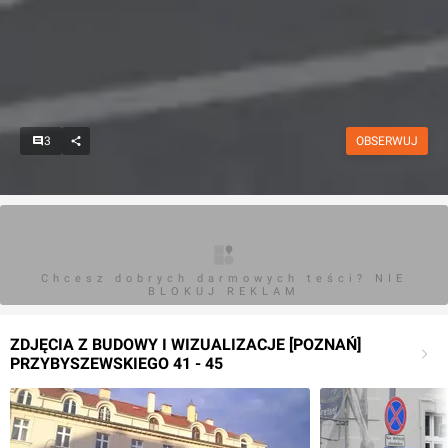
3
OBSERWUJ
Chcesz dobrych darmowych teści? NIE
BLOKUJ REKLAM
ZDJĘCIA Z BUDOWY I WIZUALIZACJE [POZNAŃ]
PRZYBYSZEWSKIEGO 41 - 45