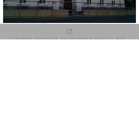
O inwestycji
Zdjęcia
Opinie
Chcesz dobrych darmowych teści? NIE
BLOKUJ REKLAM
0
Zaloguj aby dodać komentarz
Komentarz do inwestycji
[Poznań] Przybyszewskiego 41 - 45
PieEetrek
07.05.2015, 18:10
7.05.2015: