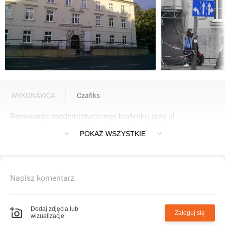
WYKONAWCA
Czafiks
Renowacja modernistycznego budynku przy ul.
Przybyszewskiego 41 - 45.
POKAŻ WSZYSTKIE
Napisz komentarz
Dodaj zdjęcia lub
Zaloguj się
wizualizacje