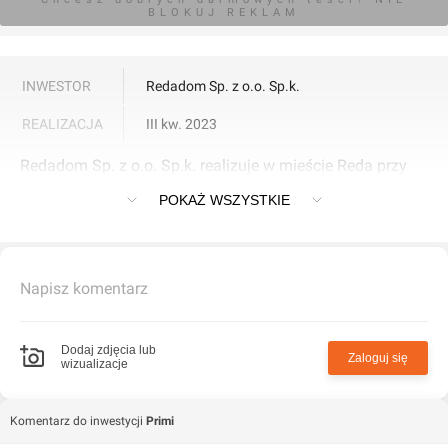
BLOKUJ REKLAM
INWESTOR
Redadom Sp. z o.o. Sp.k.
REALIZACJA
III kw. 2023
Redadom Sp. z o.o. Sp.k. realizuje w mieście Reda przy
Długa inwestycję Primi. Oddanie do użytku III kw. 2023.
POKAŻ WSZYSTKIE
Napisz komentarz
Dodaj zdjęcia lub
Zaloguj się
wizualizacje
Komentarz do inwestycji
Primi