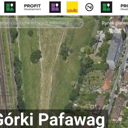
Rynek pierw
Górki Pafawag