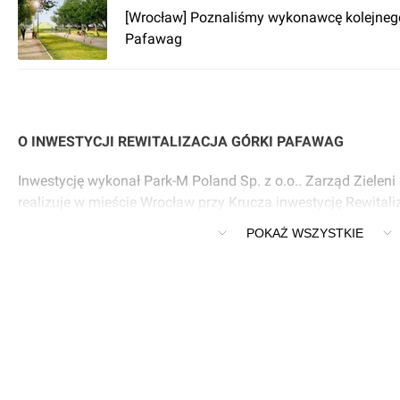
[Wrocław] Poznaliśmy wykonawcę kolejnego 
Pafawag
O INWESTYCJI REWITALIZACJA GÓRKI PAFAWAG
Inwestycję wykonał Park-M Poland Sp. z o.o.. Zarząd Zieleni
realizuje w mieście Wrocław przy Krucza inwestycję Rewital
Inwestycję zaprojektował AP Szczepaniak Sp. z o.o. Sp. k..
POKAŻ WSZYSTKIE