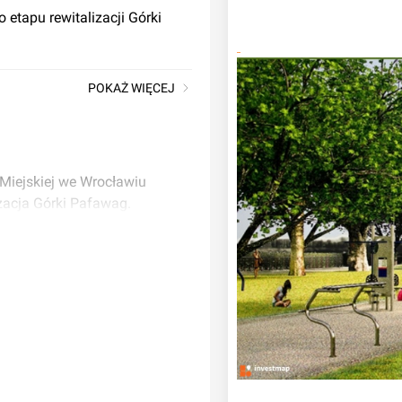
etapu rewitalizacji Górki
POKAŻ WIĘCEJ
 Miejskiej we Wrocławiu
izacja Górki Pafawag.