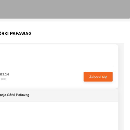
GÓRKI PAFAWAG
izacje
Zaloguj się
pliki
zacja Górki Pafawag