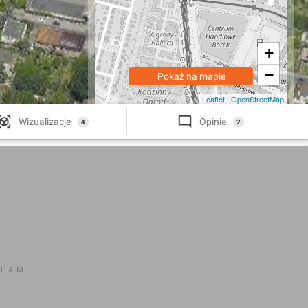
+
−
Pokaż na mapie
Leaflet
|
OpenStreetMap
Wizualizacje
Opinie
4
2
KLAM