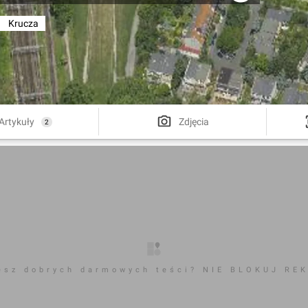
Krucza
Artykuły
Zdjęcia
2
esz dobrych darmowych teści? NIE BLOKUJ RE