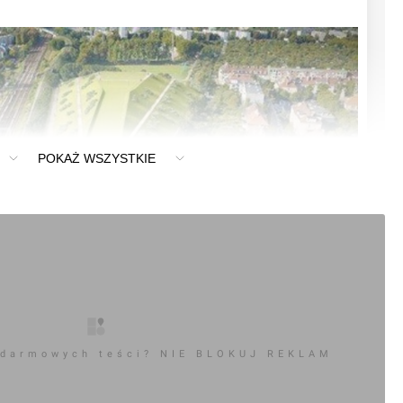
POKAŻ WSZYSTKIE
 darmowych teści? NIE BLOKUJ REKLAM