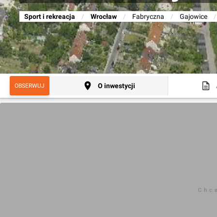
Sport i rekreacja
/
Wrocław
/
Fabryczna
/
Gajowice
/
O inwestycji
OBSERWUJ
Chc