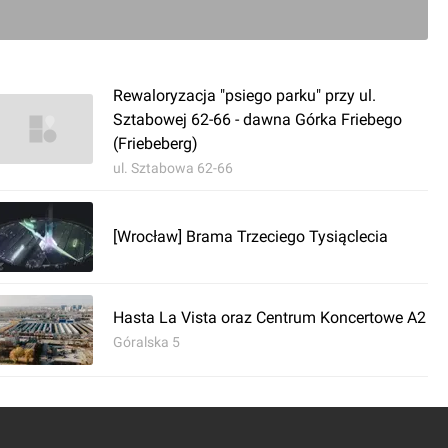
Rewaloryzacja "psiego parku" przy ul.
Sztabowej 62-66 - dawna Górka Friebego
(Friebeberg)
ul. Sztabowa 62-66
[Wrocław] Brama Trzeciego Tysiąclecia
Hasta La Vista oraz Centrum Koncertowe A2
Góralska 5