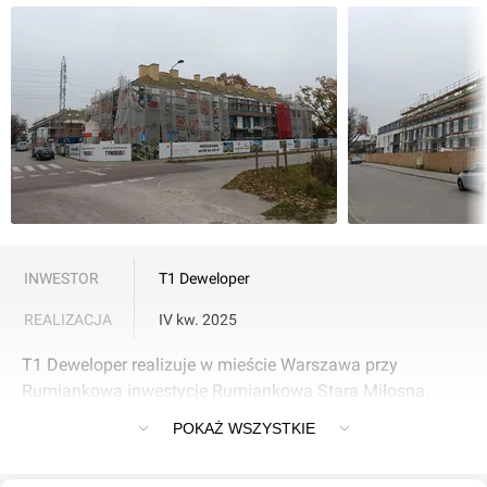
INWESTOR
T1 Deweloper
REALIZACJA
IV kw. 2025
T1 Deweloper realizuje w mieście Warszawa przy
Rumiankowa inwestycję Rumiankowa Stara Miłosna.
Oddanie do użytku IV kw. 2025.
POKAŻ WSZYSTKIE