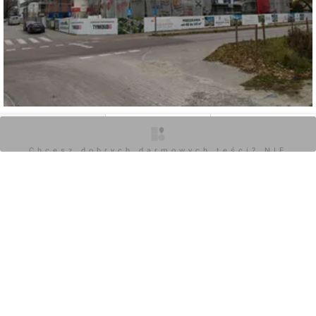
0
O inwestycji
Zdjęcia
Opinie
Chcesz dobrych darmowych teści? NIE
BLOKUJ REKLAM
Zaloguj aby dodać komentarz
Komentarz do inwestycji
Rumiankowa Stara Miłosna
mickam
15.06.2024, 18:09
+2