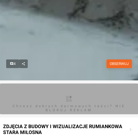
4
OBSERWUJ
Chcesz dobrych darmowych teści? NIE
BLOKUJ REKLAM
ZDJĘCIA Z BUDOWY I WIZUALIZACJE RUMIANKOWA
STARA MIŁOSNA