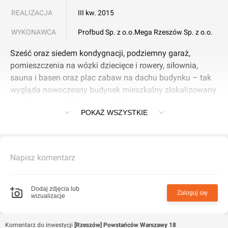
REALIZACJA
III kw. 2015
WYKONAWCA
Profbud Sp. z o.o.
Mega Rzeszów Sp. z o.o.
Sześć oraz siedem kondygnacji, podziemny garaż,
pomieszczenia na wózki dziecięce i rowery, siłownia,
sauna i basen oraz plac zabaw na dachu budynku – tak
wygląda nowoczesny budynek mieszkalny zlokalizowany
przy Powstańców Warszawy 18.
POKAŻ WSZYSTKIE
Jako pierwsze powstały apartamenty Hetmańska 62.
Nowy budynek przy Powstańców Warszawy to kolejny
etap inwestycji realizowanej przez firmę Deweloper
Napisz komentarz
APKLAN. Obiekt będzie się składał z sześciu kondygnacji
nadziemnych w części południowej oraz siedmiu w części
północnej. W budynku znajdzie się 59 mieszkań oraz
Dodaj zdjęcia lub
Zaloguj się
wizualizacje
lokal usługowo - biurowo - handlowy o powierzchni 110
m2.
Komentarz do inwestycji
[Rzeszów] Powstańców Warszawy 18