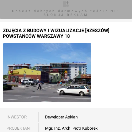
Chcesz dobrych darmowych teści? NIE
BLOKUJ REKLAM
ZDJĘCIA Z BUDOWY I WIZUALIZACJE [RZESZÓW]
POWSTAŃCÓW WARSZAWY 18
INWESTOR
Deweloper Apklan
PROJEKTANT
Mgr. Inż. Arch. Piotr Kuborek