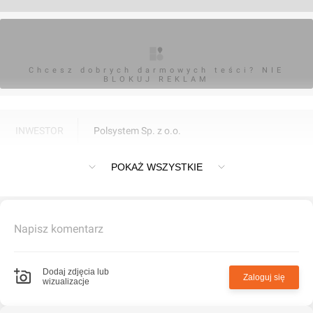
Chcesz dobrych darmowych teści? NIE
BLOKUJ REKLAM
INWESTOR
Polsystem Sp. z o.o.
Budynki wielorodzinne "Nowe Centrum" w Siechnicach.
POKAŻ WSZYSTKIE
Napisz komentarz
Dodaj zdjęcia lub
Zaloguj się
wizualizacje