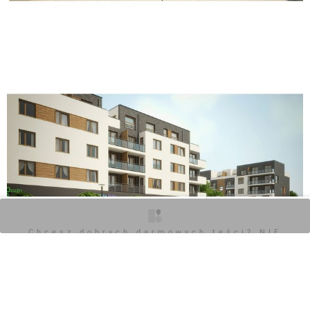
O inwestycji
Zdjęcia
Opinie
Chcesz dobrych darmowych teści? NIE
BLOKUJ REKLAM