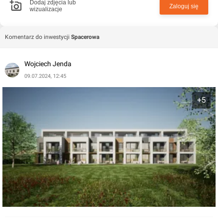
dwupoziomowych z tarasem (powierzchnia 70 mkw.)
Dodaj zdjęcia lub
Zaloguj się
wizualizacje
Komentarz do inwestycji
Spacerowa
Wojciech Jenda
09.07.2024, 12:45
+5