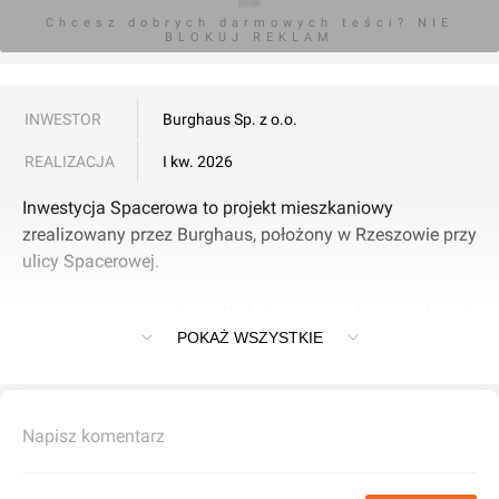
Chcesz dobrych darmowych teści? NIE
BLOKUJ REKLAM
INWESTOR
Burghaus Sp. z o.o.
REALIZACJA
I kw. 2026
Inwestycja Spacerowa to projekt mieszkaniowy
zrealizowany przez Burghaus, położony w Rzeszowie przy
ulicy Spacerowej.
Jest to propozycja dla osób, które cenią sobie miejski styl
POKAŻ WSZYSTKIE
życia, ale jednocześnie pragną być blisko natury. Osiedle
składa się z 24 mieszkań w domach dwulokalowych w
zabudowie szeregowej.
Napisz komentarz
W ofercie znajduje się 12 mieszkań z ogródkiem (o
powierzchni 56 mkw.) oraz 12 mieszkań