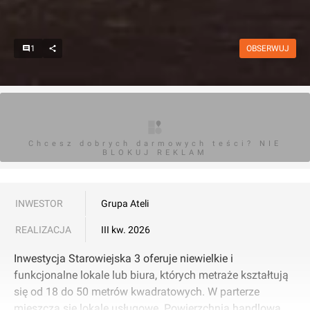
1
OBSERWUJ
Chcesz dobrych darmowych teści? NIE
BLOKUJ REKLAM
INWESTOR
Grupa Ateli
REALIZACJA
III kw. 2026
Inwestycja Starowiejska 3 oferuje niewielkie i
funkcjonalne lokale lub biura, których metraże kształtują
się od 18 do 50 metrów kwadratowych. W parterze
mieszczą się lokale usługowe. Powierzchnia handlowa