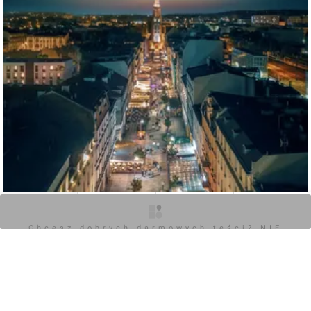
O inwestycji
Zdjęcia
Wizualizacje
Opinie
Chcesz dobrych darmowych teści? NIE
BLOKUJ REKLAM