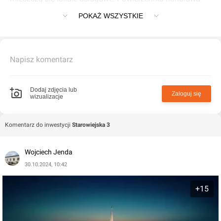
tego projektu sięga 544 mkw.
POKAŻ WSZYSTKIE
Napisz komentarz
Dodaj zdjęcia lub
Zaloguj się
wizualizacje
Komentarz do inwestycji
Starowiejska 3
Wojciech Jenda
30.10.2024, 10:42
+15