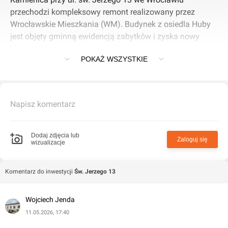
przechodzi kompleksowy remont realizowany przez
Wrocławskie Mieszkania (WM). Budynek z osiedla Huby
jest objęty gminną ewidencją zabytków i zyska nowy
blask dzięki termomodernizacji.
POKAŻ WSZYSTKIE
Zakres prac
Remont elewacji obejmuje termomodernizację frontową i
Napisz komentarz
boczną, wymianę stolarki okiennej i drzwiowej, renowację
drzwi wejściowych oraz ocieplenie podwórka. Dodatkowe
roboty to remont piwnic, ścian fundamentowych, stropów
Dodaj zdjęcia lub
Zaloguj się
wizualizacje
i uporządkowanie terenu wokół budynku.
Szczegóły inwestycji
Komentarz do inwestycji
Św. Jerzego 13
Koszt prac wynosi 2,037 mln zł, z planowanym
Wojciech Jenda
zakończeniem w połowie czerwca 2026 r. (termin robót: 7
11.05.2026, 17:40
miesięcy). To część szerszego programu odnawiania