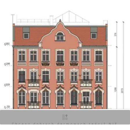
Hubów - równolegle remontowane są inne kamienice przy
tej ulicy.
Znaczenie projektu
Inwestycja przywraca historyczny wygląd XIX-wiecznej
zabudowy, poprawiając estetykę Przedmieścia
Oławskiego i komfort mieszkańców. Prace obejmują
także likwidację WC na klatce i modernizację instalacji.
O inwestycji
Zdjęcia
Wizualizacje
Opinie
Chcesz dobrych darmowych teści? NIE
BLOKUJ REKLAM