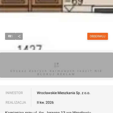
1
OBSERWUJ
Chcesz dobrych darmowych teści? NIE
BLOKUJ REKLAM
INWESTOR
Wrocławskie Mieszkania Sp. z o.o.
REALIZACJA
II kw. 2026
Kamienica przy ul. św. Jerzego 13 we Wrocławiu