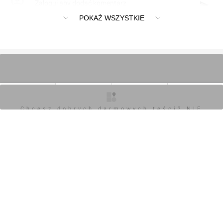
Zaloguj aby dodać komentarz
POKAŻ WSZYSTKIE
O inwestycji
Zdjęcia
Wizualizacje
Opinie
Chcesz dobrych darmowych teści? NIE
BLOKUJ REKLAM
Chcesz dobrych darmowych teści? NIE
BLOKUJ REKLAM
[SZCZECIN] APARTAMENTY, UL. TKACKA NA MAPIE
STARE MIASTO
,
SZCZECIN