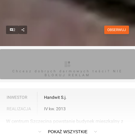
2
OBSERWUJ
Chcesz dobrych darmowych teści? NIE
BLOKUJ REKLAM
INWESTOR
Handwit S.j.
REALIZACJA
IV kw. 2013
W centrum Szczecina powstanie budynek mieszkalny z
garażem podziemnym.
POKAŻ WSZYSTKIE