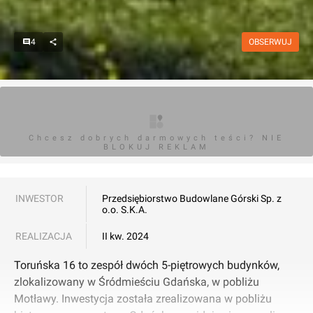
4
OBSERWUJ
Chcesz dobrych darmowych teści? NIE
BLOKUJ REKLAM
INWESTOR
Przedsiębiorstwo Budowlane Górski Sp. z
o.o. S.K.A.
REALIZACJA
II kw. 2024
Toruńska 16 to zespół dwóch 5-piętrowych budynków,
zlokalizowany w Śródmieściu Gdańska, w pobliżu
Motławy. Inwestycja została zrealizowana w pobliżu