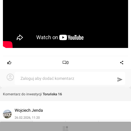
spacerem w kilkanaście minut. Pobliska ulica Podwale
Przedmiejskie leży w ciągu drogi wojewódzkiej nr 501,
niedaleko dostępny jest wjazd na drogę krajową nr 91. W
zasięgu 220 m znajdują się przystanki autobusowe
obsługiwane przez linie dzienne nr 106 i 111 i nocne N9 i
N78. Do przystanku tramwajowego odległość wynosi 530
m.
0
Zaloguj aby dodać komentarz
Komentarz do inwestycji
Toruńska 16
Wojciech Jenda
26.02.2026, 11:20