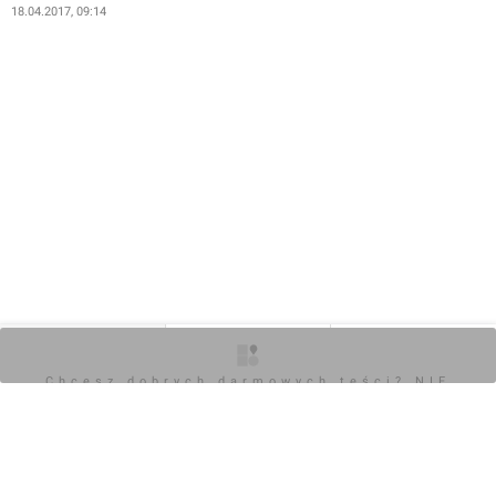
projektów Wykwalifikowana kadra
18.04.2017, 09:14
pracowniczaBezpieczny deweloper - inwestycja
realizowana z własnych środków finansowychPosiadamy
Rachunki Powiernicze Doradztwo i pośrednictwo w
zakresie finansowania zakupu nieruchomości
O inwestycji
Zdjęcia
Opinie
Chcesz dobrych darmowych teści? NIE
BLOKUJ REKLAM