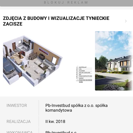
BLOKUJ REKLAM
ZDJĘCIA Z BUDOWY I WIZUALIZACJE TYNIECKIE
ZACISZE
INWESTOR
Pb-Investbud spółka z o.o. spółka
komandytowa
REALIZACJA
II kw. 2018
WYKONAWCA
Pb-Investbud s.c