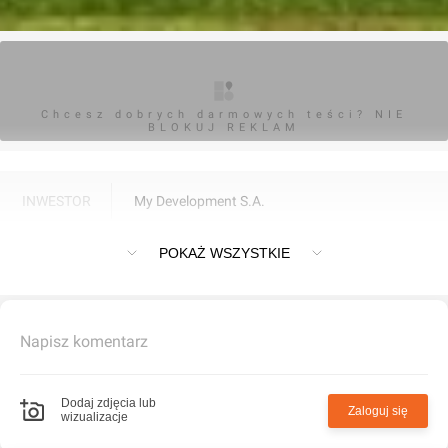
Chcesz dobrych darmowych teści? NIE
BLOKUJ REKLAM
INWESTOR
My Development S.A.
Budynek wielorodzinny "Sprawna 36" w Warszawie
POKAŻ WSZYSTKIE
Napisz komentarz
Dodaj zdjęcia lub
Zaloguj się
wizualizacje