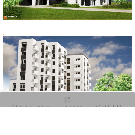
O inwestycji
Zdjęcia
Wizualizacje
Opinie
Chcesz dobrych darmowych teści? NIE
BLOKUJ REKLAM