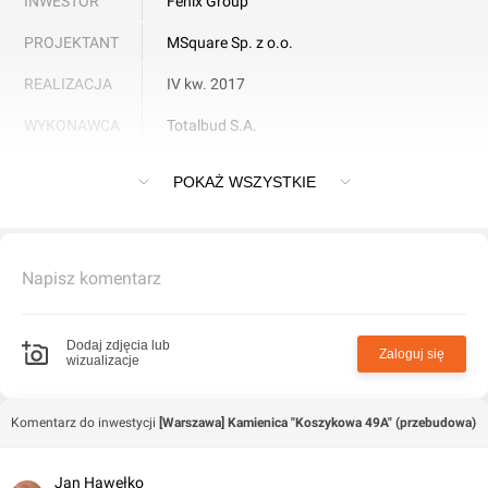
INWESTOR
Fenix Group
PROJEKTANT
MSquare Sp. z o.o.
REALIZACJA
IV kw. 2017
WYKONAWCA
Totalbud S.A.
Przebudowa kamienicy "Koszykowa 49A" w Warszawie
POKAŻ WSZYSTKIE
Napisz komentarz
Dodaj zdjęcia lub
Zaloguj się
wizualizacje
Komentarz do inwestycji
[Warszawa] Kamienica "Koszykowa 49A" (przebudowa)
Jan Hawełko