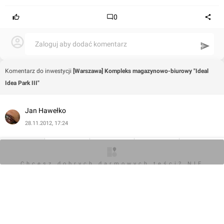
0
Zaloguj aby dodać komentarz
Komentarz do inwestycji
[Warszawa] Kompleks magazynowo-biurowy "Ideal
Idea Park III"
Jan Hawełko
28.11.2012, 17:24
O inwestycji
Artykuły
Zdjęcia
Wizualizacje
Opinie
Chcesz dobrych darmowych teści? NIE
BLOKUJ REKLAM