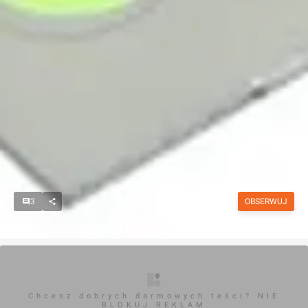
3
OBSERWUJ
Chcesz dobrych darmowych teści? NIE
BLOKUJ REKLAM