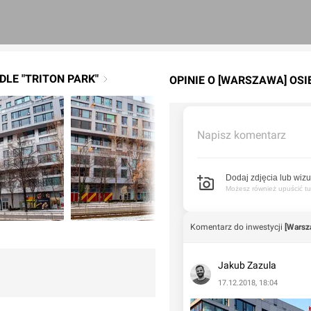
DLE "TRITON PARK"
OPINIE O [WARSZAWA] OSI
Napisz komentarz
Dodaj zdjęcia lub wizu
Możesz również upuścić tuta
Komentarz do inwestycji
[Warsza
Jakub Zazula
17.12.2018, 18:04