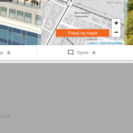
+
−
Pokaż na mapie
Leaflet
|
OpenStreetMap
je
Opinie
3
4
KLAM