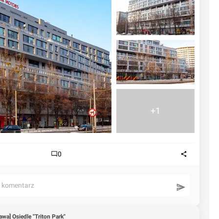
+1
0
ć komentarz
wa] Osiedle "Triton Park"