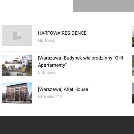
HARFOWA RESIDENCE
Harfowa
[Warszawa] Budynek wielorodzinny "OH!
Apartamenty"
Lutniowa
[Warszawa] Arlet House
Grójecka 214