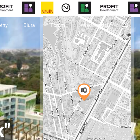
otny
Biura
Forum
Wiadomości
k"