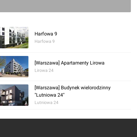
Harfowa 9
Harfowa 9
[Warszawa] Apartamenty Lirowa
Lirowa 24
[Warszawa] Budynek wielorodzinny
"Lutniowa 24"
Lutniowa 24