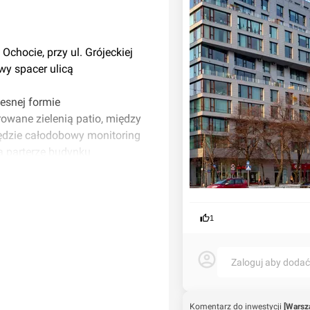
chocie, przy ul. Grójeckiej
wy spacer ulicą
esnej formie
rowane zielenią patio, między
będzie całodobowy monitoring
Na parterze budynku
1
Zaloguj aby doda
Komentarz do inwestycji
[Warsza