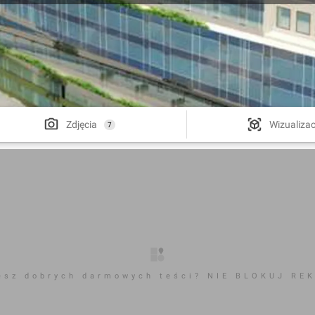
Zdjęcia
Wizualizac
7
esz dobrych darmowych teści? NIE BLOKUJ RE