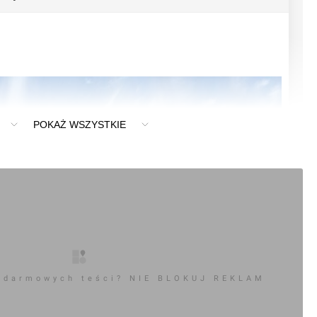
POKAŻ WSZYSTKIE
 darmowych teści? NIE BLOKUJ REKLAM