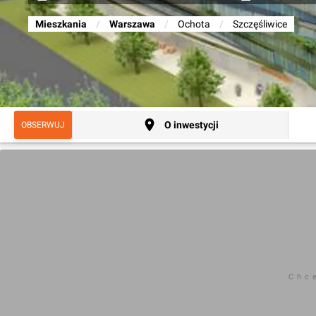
Mieszkania
/
Warszawa
/
Ochota
/
Szczęśliwice
O inwestycji
OBSERWUJ
Chc