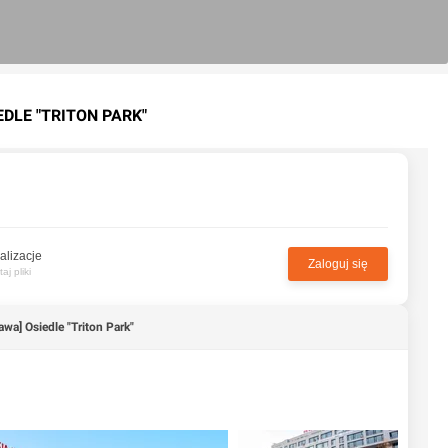
EDLE "TRITON PARK"
alizacje
Zaloguj się
j pliki
wa] Osiedle "Triton Park"