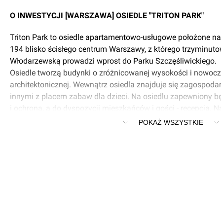
O INWESTYCJI [WARSZAWA] OSIEDLE "TRITON PARK"
Triton Park to osiedle apartamentowo-usługowe położone na O
194 blisko ścisłego centrum Warszawy, z którego trzyminuto
Włodarzewską prowadzi wprost do Parku Szczęśliwickiego.
Osiedle tworzą budynki o zróżnicowanej wysokości i nowocz
architektonicznej. Wewnątrz osiedla znajduje się zagospoda
innymi z placem zabaw dla dzieci. Na osiedlu zapewniony 
i ochrona, a do dyspozycji mieszkańców i gości - recepcja. 
powstanie pasaż handlowo - usługowy.
POKAŻ WSZYSTKIE
więcej informacji http://www.tritonpark.pl/tp.html