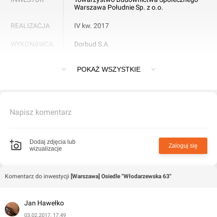
Warszawa Południe Sp. z o.o.
REALIZACJA
IV kw. 2017
WYKONAWCA
Dorbud S.A.
Osiedle "Włodarzewska 63" w Warszawie
POKAŻ WSZYSTKIE
Napisz komentarz
Dodaj zdjęcia lub
Zaloguj się
wizualizacje
Komentarz do inwestycji
[Warszawa] Osiedle "Włodarzewska 63"
Jan Hawełko
03.02.2017, 17:49