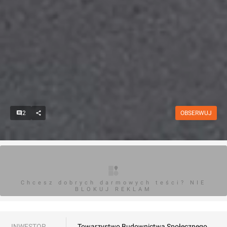
2
OBSERWUJ
Chcesz dobrych darmowych teści? NIE
BLOKUJ REKLAM
INWESTOR
Towarzystwo Budownictwa Społecznego