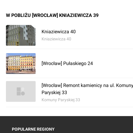
W POBLIŻU [WROCŁAW] KNIA­ZIE­WI­CZA 39
Kniaziewicza 40
Kniaziewicza 40
[Wrocław] Pułaskiego 24
[Wrocław] Remont kamienicy na ul. Komun
Paryskiej 33
Komuny Paryskiej 33
POPULARNE REGIONY