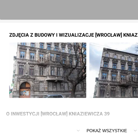
ZDJĘCIA Z BUDOWY I WIZUALIZACJE [WROCŁAW] KNIA­ZI
O INWESTYCJI [WROCŁAW] KNIA­ZIE­WI­CZA 39
Remont kamienicy przy ul. Knia­zie­wi­cza 39
POKAŻ WSZYSTKIE