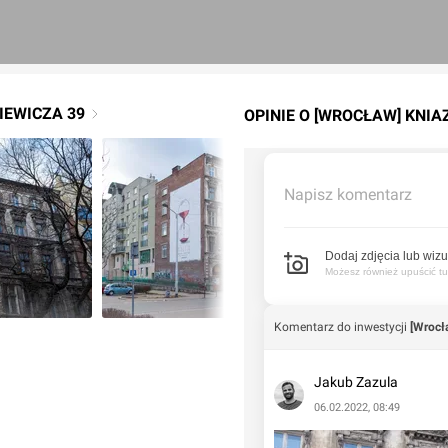
E­WI­CZA 39
OPINIE O [WROCŁAW] KNIA­Z
Napisz komentarz
Dodaj zdjęcia lub wizu
Możesz również upuścić tuta
Komentarz do inwestycji
[Wrocła
Jakub Zazula
06.02.2022, 08:49