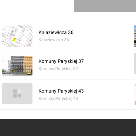
Zaloguj aby doda
Knia­zie­wi­cza 36
Komentarz do inwestycji
[Wrocła
Knia­zie­wi­cza 36
Jan Augustynowski
11.03.2015, 16:34
Komuny Paryskiej 37
Komuny Paryskiej 37
Ciekawe czy coś wykombi
:/
y
Komuny Paryskiej 43
Komuny Paryskiej 43
Zaloguj aby doda