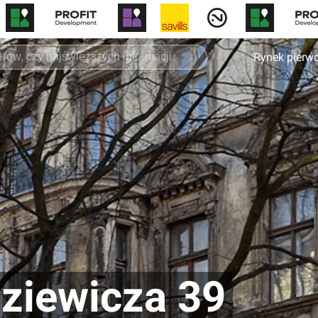
Rynek pierw
zie­wi­cza 39