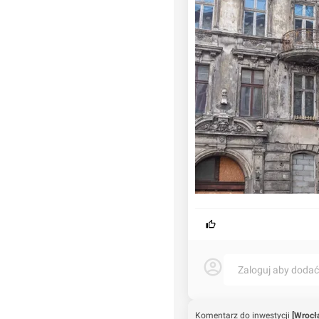
Zaloguj aby doda
Komentarz do inwestycji
[Wrocła