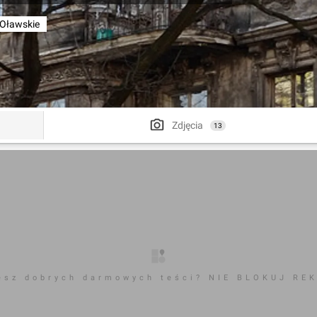
 Oławskie
Zdjęcia
13
esz dobrych darmowych teści? NIE BLOKUJ RE