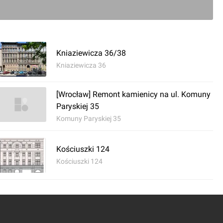
ć komentarz
Kniaziewicza 36/38
w] Knia­zie­wi­cza 39
Kniaziewicza 36
[Wrocław] Remont kamienicy na ul. Komuny
Paryskiej 35
nują od Pułaskiego ciekawego, czy ... miejsce na baner 
Komuny Paryskiej 35
Kościuszki 124
Kościuszki 124
0
ć komentarz