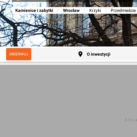
Kamienice i zabytki
/
Wrocław
/
Krzyki
/
Przedmieście
O inwestycji
OBSERWUJ
Chc