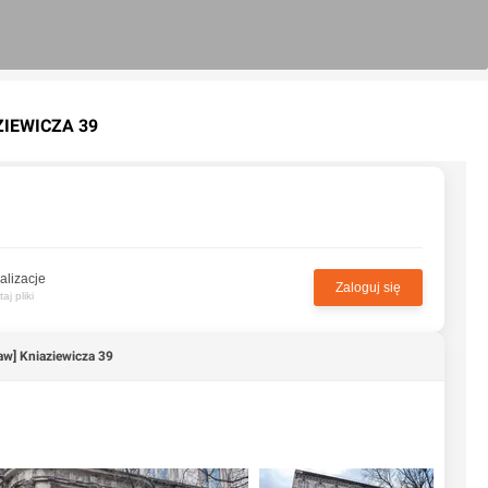
IE­WI­CZA 39
alizacje
Zaloguj się
j pliki
w] Knia­zie­wi­cza 39