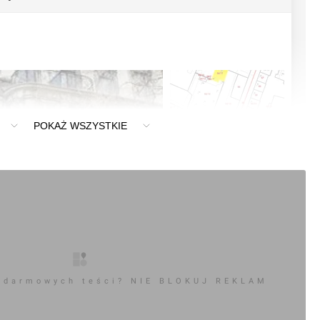
POKAŻ WSZYSTKIE
 darmowych teści? NIE BLOKUJ REKLAM
0