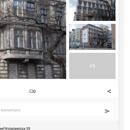
+5
0
ć komentarz
w] Knia­zie­wi­cza 39