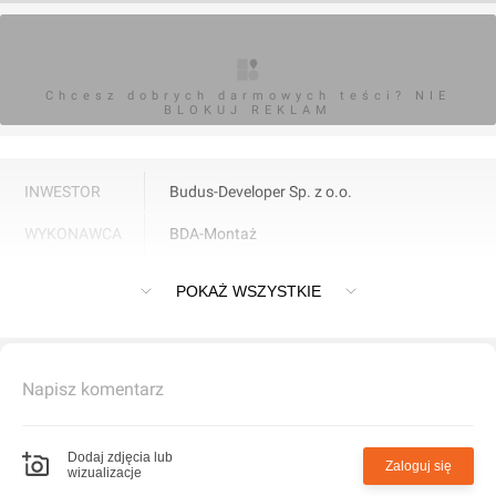
Chcesz dobrych darmowych teści? NIE
BLOKUJ REKLAM
INWESTOR
Budus-Developer Sp. z o.o.
WYKONAWCA
BDA-Montaż
Osiedle "Pod Dębami" we Wrocławiu
POKAŻ WSZYSTKIE
Napisz komentarz
Dodaj zdjęcia lub
Zaloguj się
wizualizacje