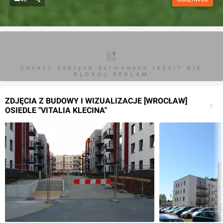
Chcesz dobrych darmowych teści? NIE
BLOKUJ REKLAM
ZDJĘCIA Z BUDOWY I WIZUALIZACJE [WROCŁAW]
OSIEDLE "VITALIA KLECINA"