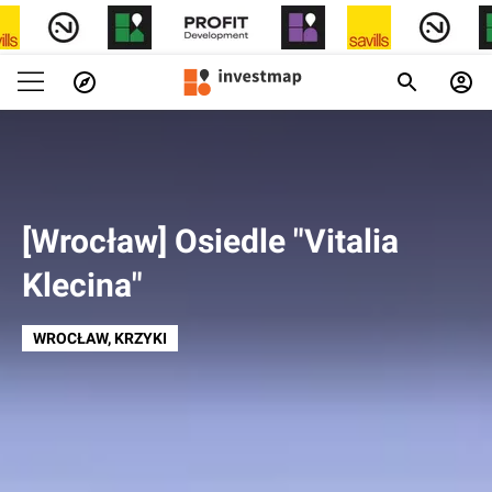
[Wrocław] Osiedle "Vitalia
Klecina"
WROCŁAW
, KRZYKI