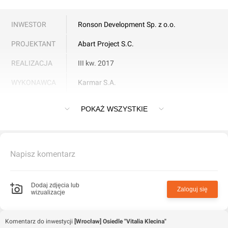
INWESTOR
Ronson Development Sp. z o.o.
PROJEKTANT
Abart Project S.C.
REALIZACJA
III kw. 2017
WYKONAWCA
Karmar S.A.
Osiedle "Vitalia Klecina" we Wrocławiu
POKAŻ WSZYSTKIE
Napisz komentarz
Dodaj zdjęcia lub
Zaloguj się
wizualizacje
Komentarz do inwestycji
[Wrocław] Osiedle "Vitalia Klecina"