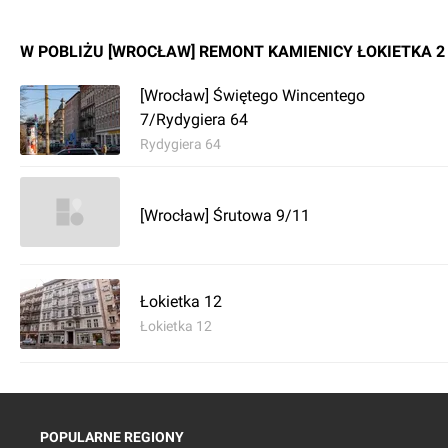
W POBLIŻU [WROCŁAW] REMONT KAMIENICY ŁOKIETKA 2
[Wrocław] Świętego Wincentego
7/Rydygiera 64
Rydygiera 64
[Wrocław] Śrutowa 9/11
Łokietka 12
Łokietka 12
POPULARNE REGIONY