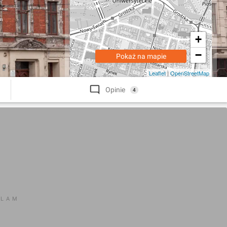
+
−
Pokaż na mapie
Leaflet
|
OpenStreetMap
Opinie
4
KLAM