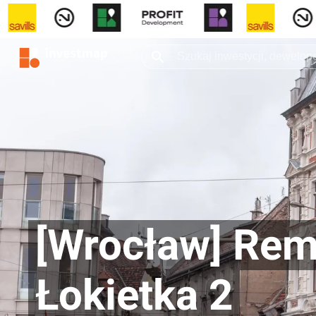
[Wrocław] Rem
Łokietka 2