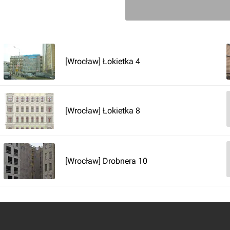
Zaloguj aby doda
Komentarz do inwestycji
[Wrocł
[Wrocław] Łokietka 4
Jakub Zazula
27.12.2019, 14:15
[Wrocław] Łokietka 8
[Wrocław] Drobnera 10