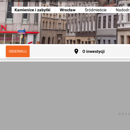
Kamienice i zabytki
/
Wrocław
/
Śródmieście
/
Nadodr
O inwestycji
OBSERWUJ
Chc