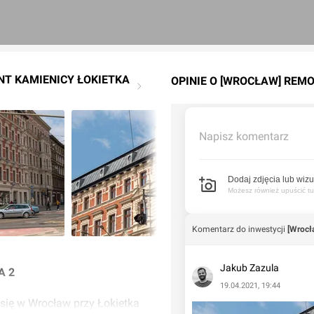
NT KAMIENICY ŁOKIETKA
OPINIE O [WROCŁAW] REMO
Napisz komentarz
Dodaj zdjęcia lub wizu
Możesz również upuścić tuta
Komentarz do inwestycji
[Wrocł
Jakub Zazula
A 2
19.04.2021, 19:44
się w Wrocław przy Łokietka