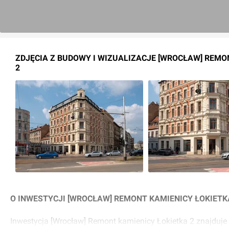
ZDJĘCIA Z BUDOWY I WIZUALIZACJE [WROCŁAW] REMO
2
O INWESTYCJI [WROCŁAW] REMONT KAMIENICY ŁOKIETK
Inwestycja [Wrocław] Remont kamienicy Łokietka 2 znajduje 