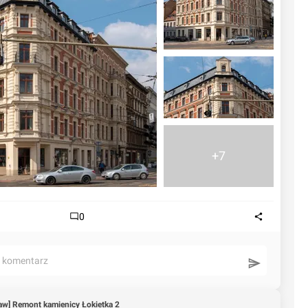
+7
0
ć komentarz
aw] Remont kamienicy Łokietka 2