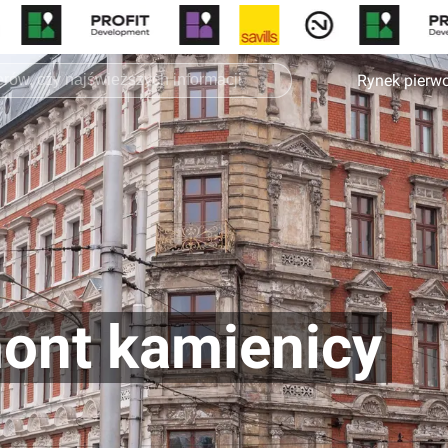
Rynek pierw
ont kamienicy