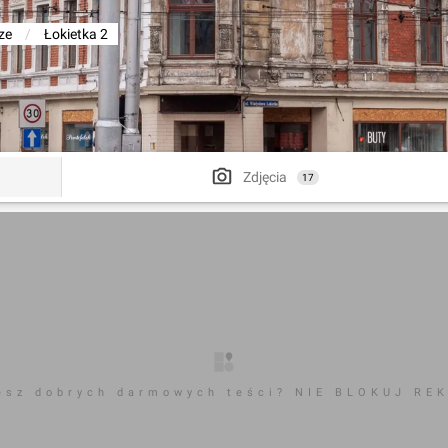
ze
/
Łokietka 2
Zdjęcia
17
esz dobrych darmowych teści? NIE BLOKUJ RE