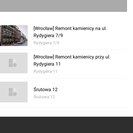
ć komentarz
[Wrocław] Remont kamienicy na ul.
aw] Remont kamienicy Łokietka 2
Rydygiera 7/9
Rydygiera 7/9
[Wrocław] Remont kamienicy przy ul.
Rydygiera 11
Rydygiera 11
Śrutowa 12
Śrutowa 12