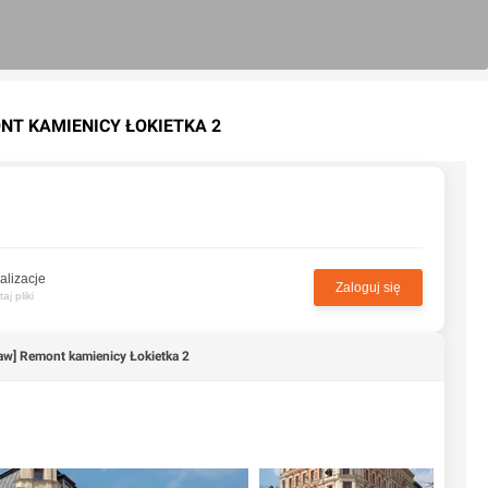
NT KAMIENICY ŁOKIETKA 2
alizacje
Zaloguj się
j pliki
aw] Remont kamienicy Łokietka 2