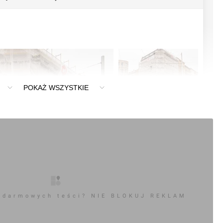
POKAŻ WSZYSTKIE
 darmowych teści? NIE BLOKUJ REKLAM
0