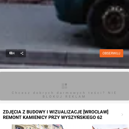
4
OBSERWUJ
Chcesz dobrych darmowych teści? NIE
BLOKUJ REKLAM
ZDJĘCIA Z BUDOWY I WIZUALIZACJE [WROCŁAW]
REMONT KAMIENICY PRZY WYSZYŃSKIEGO 62