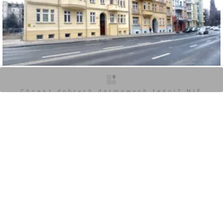
O inwestycji
Zdjęcia
Opinie
Chcesz dobrych darmowych teści? NIE
BLOKUJ REKLAM
0
Zaloguj aby dodać komentarz