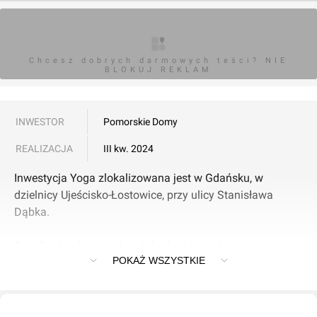
Chcesz dobrych darmowych teści? NIE
BLOKUJ REKLAM
INWESTOR
Pomorskie Domy
REALIZACJA
III kw. 2024
Inwestycja Yoga zlokalizowana jest w Gdańsku, w
dzielnicy Ujeścisko-Łostowice, przy ulicy Stanisława
Dąbka.
Osiedle składa się z dwóch budynków, w których
POKAŻ WSZYSTKIE
powstało 58 mieszkań o powierzchni od 37 do 66 mkw.
Budynek A ma dwa piętra i jest pod nim hala garażowa,
natomiast budynek B posiada trzy piętra. Do dyspozycji
mieszkańców są również naziemne miejsca postojowe.