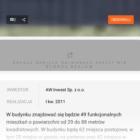
2
OBSERWUJ
Chcesz dobrych darmowych teści? NIE
BLOKUJ REKLAM
INWESTOR
AW Inwest Sp. z o.o.
REALIZACJA
I kw. 2011
W budynku znajdować się będzie 49 funkcjonalnych
mieszkań o powierzchni od 29 do 88 metrów
kwadratowych. W budynku będą 62 miejsca postojowe, w
tym 20 miejsc w garażu na parterze oraz 42 miejsca w