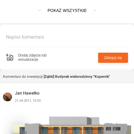
garażu podziemnym wyposażonym w automatyczną
POKAŻ WSZYSTKIE
bramę wjazdową.
Napisz komentarz
Dodaj zdjęcia lub
Zaloguj się
wizualizacje
Komentarz do inwestycji
[Ząbki] Budynek wielorodzinny "Kopernik"
Jan Hawełko
21.04.2011, 15:53