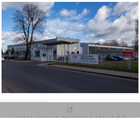
0
O inwestycji
Zdjęcia
Opinie
Chcesz dobrych darmowych teści? NIE
BLOKUJ REKLAM
Zaloguj aby dodać komentarz