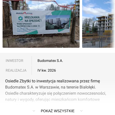
Mieszkanie na sprzedaż, Warszawa,
Białołęka, 504114 PLN
2
34
m
POWIERZCHNIA
4
PIĘTRO
Mieszkanie na sprzedaż, Warszawa,
Białołęka, 504114 PLN
2
34
m
POWIERZCHNIA
5
PIĘTRO
INWESTOR
Budomatex S.A.
Mieszkanie na sprzedaż, Warszawa,
Białołęka, 551000 PLN
REALIZACJA
IV kw. 2026
2
38
m
POWIERZCHNIA
Osiedle Zbytki to inwestycja realizowana przez firmę
5
PIĘTRO
Budomatex S.A. w Warszawie, na terenie Białołęki.
Osiedle charakteryzuje się połączeniem nowoczesności,
Mieszkanie na sprzedaż, Warszawa,
natury i wygody, oferując mieszkańcom komfortowe
Białołęka, 625040 PLN
warunki życia.
2
48
m
POKAŻ WSZYSTKIE
POWIERZCHNIA