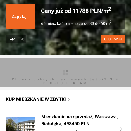
2
Ceny już od
11788
PLN/m
Zapytaj
2
65
mieszkań
o metrażu
od
33
do
60
m
2
OBSERWUJ
Chcesz dobrych darmowych teści? NIE
BLOKUJ REKLAM
KUP MIESZKANIE W ZBYTKI
Mieszkanie na sprzedaż, Warszawa,
Białołęka, 498450 PLN