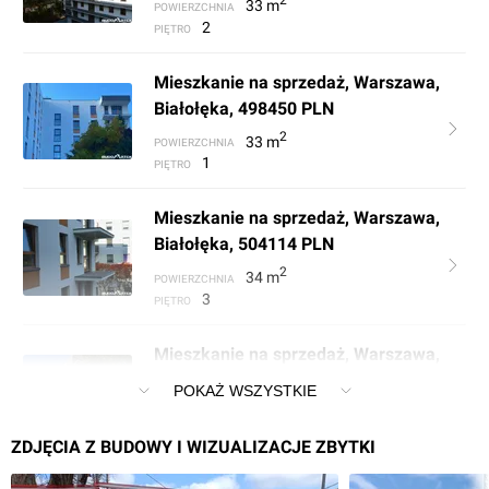
2
33
m
POWIERZCHNIA
2
PIĘTRO
Mieszkanie na sprzedaż, Warszawa,
Białołęka, 498450 PLN
2
33
m
POWIERZCHNIA
1
PIĘTRO
Mieszkanie na sprzedaż, Warszawa,
Białołęka, 504114 PLN
2
34
m
POWIERZCHNIA
3
PIĘTRO
Mieszkanie na sprzedaż, Warszawa,
Białołęka, 504114 PLN
POKAŻ WSZYSTKIE
2
34
m
POWIERZCHNIA
2
PIĘTRO
ZDJĘCIA Z BUDOWY I WIZUALIZACJE ZBYTKI