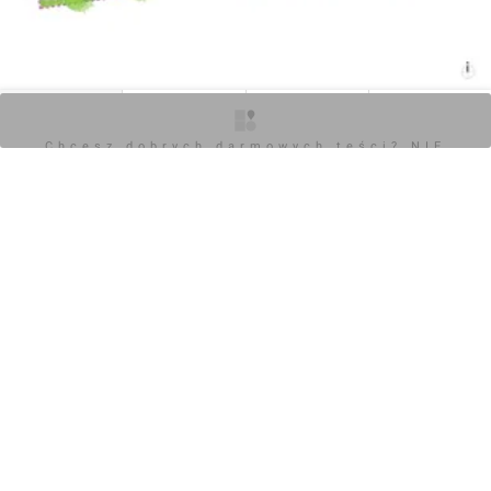
O inwestycji
Zdjęcia
Wizualizacje
Opinie
0
Chcesz dobrych darmowych teści? NIE
BLOKUJ REKLAM
Zaloguj aby dodać komentarz
POKAŻ WSZYSTKIE
Chcesz dobrych darmowych teści? NIE
BLOKUJ REKLAM