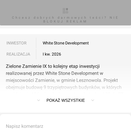
Chcesz dobrych darmowych teści? NIE
BLOKUJ REKLAM
INWESTOR
White Stone Development
REALIZACJA
I kw. 2026
Zielone Zamienie IX to kolejny etap inwestycji
realizowanej przez White Stone Development w
miejscowości Zamienie, w gminie Lesznowola. Projekt
obejmuje budowę 9 trzypiętrowych budynków, w których
znajdzie się 196 mieszkań o powierzchniach od 33 do 77
POKAŻ WSZYSTKIE
mkw. Lokale dostępne są w układach od 1 do 4 pokoi, a
każde mieszkanie będzie wyposażone w balkon lub
ogródek.
Napisz komentarz
Osiedle wyróżnia się nowoczesnym designem, jasnymi