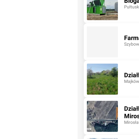
Bioga
Pułtusk
Farm
Szybow
Dział
Majków
Dział
Miro
Mirosła