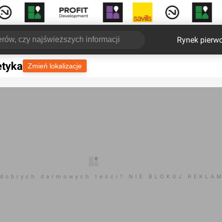
Rynek pierw
etyka
Zmień lokalizacje
 dobrych darmowych teści? NIE BLOKUJ REKLA