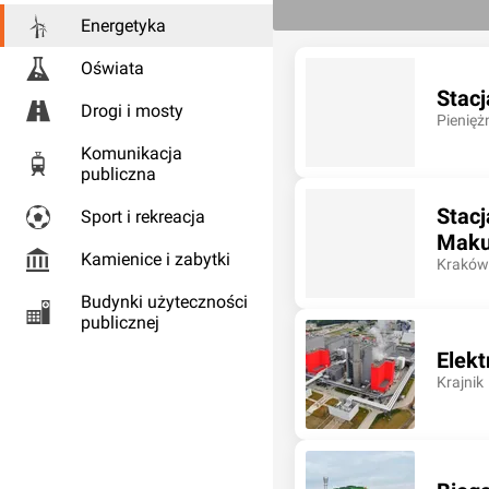
Energetyka
Oświata
Stacj
Drogi i mosty
Pienięż
Komunikacja
publiczna
Stacj
Sport i rekreacja
Maku
Kamienice i zabytki
Kraków
Budynki użyteczności
publicznej
Elekt
Krajnik