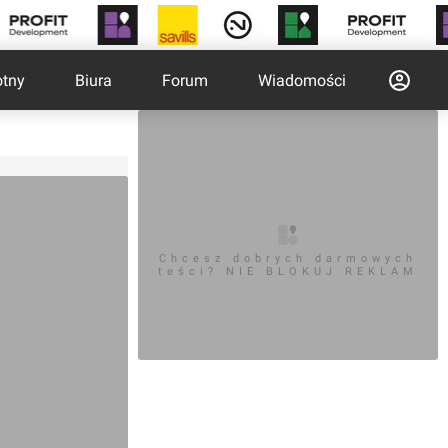
otny
Biura
Forum
Wiadomości
Chcesz dobrych darmowych
teści? NIE BLOKUJ REKLAM
M