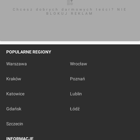
Chcesz dobrych darmowych teści? NIE
BLOKUJ REKLAM
POPULARNE REGIONY
Warszawa
Wrocław
Kraków
Poznań
Katowice
Lublin
Gdańsk
Łódź
Szczecin
INFORMACJE