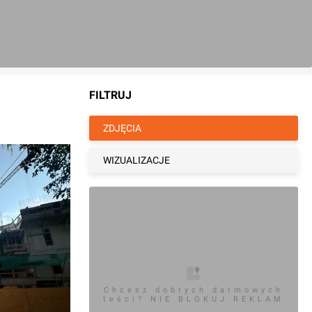
FILTRUJ
ZDJĘCIA
WIZUALIZACJE
Chcesz dobrych darmowych
teści? NIE BLOKUJ REKLAM