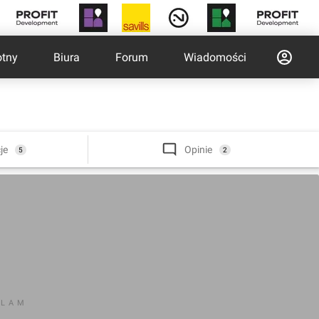
otny
Biura
Forum
Wiadomości
je
Opinie
5
2
KLAM