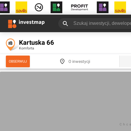
Kartuska 66
Komforta
O inwestycji
OBSERWUJ
Chc