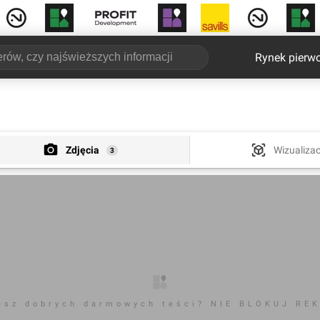
Rynek pierw
Zdjęcia
Wizualizac
3
esz dobrych darmowych teści? NIE BLOKUJ RE