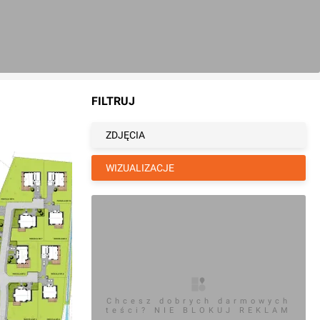
FILTRUJ
ZDJĘCIA
WIZUALIZACJE
Chcesz dobrych darmowych
teści? NIE BLOKUJ REKLAM