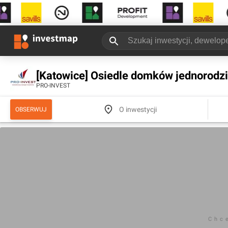
[Katowice] Osiedle domków jednorodz
PRO-INVEST
O inwestycji
OBSERWUJ
Chc