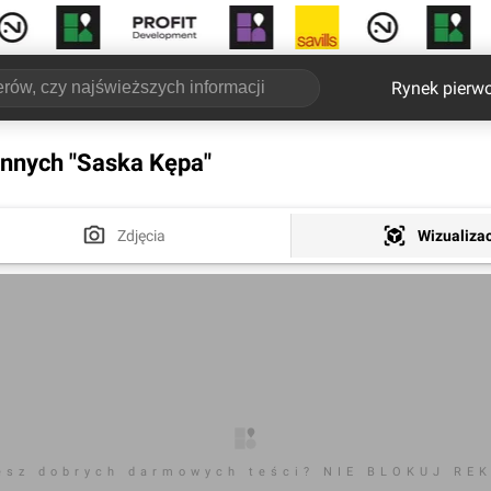
Rynek pierw
innych "Saska Kępa"
Zdjęcia
Wizualiza
esz dobrych darmowych teści? NIE BLOKUJ RE