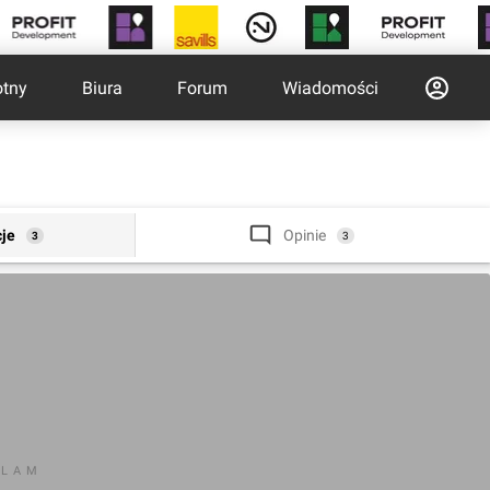
otny
Biura
Forum
Wiadomości
cje
Opinie
3
3
KLAM