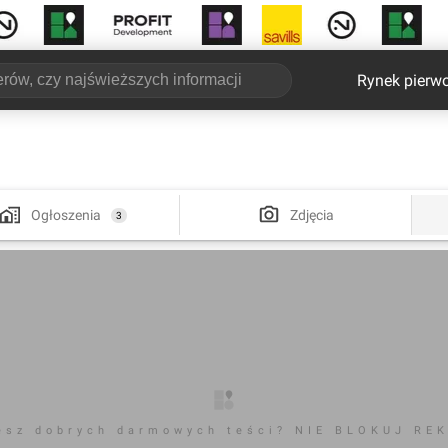
Rynek pierw
Ogłoszenia
Zdjęcia
3
esz dobrych darmowych teści? NIE BLOKUJ RE