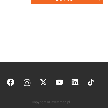
przez investmap sp. z o.o. do
celów statystycznych
Copyright © investmap.pl