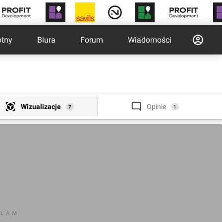
otny
Biura
Forum
Wiadomości
Wizualizacje
Opinie
7
1
KLAM