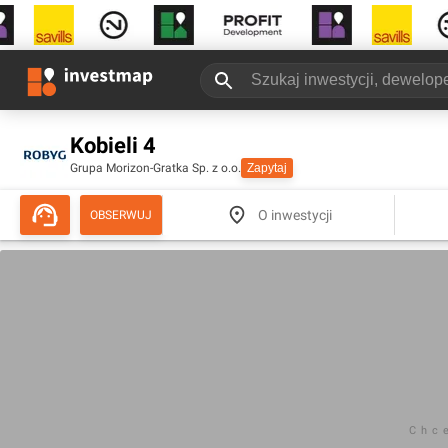
Kobieli 4
Grupa Morizon-Gratka Sp. z o.o.
Zapytaj
O inwestycji
OBSERWUJ
Chc