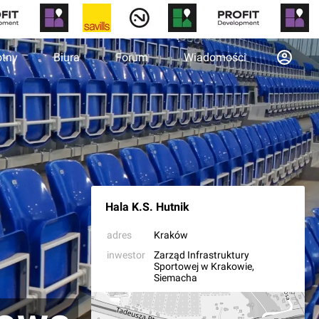
otny
Biura
Forum
Wiadomości
Hala K.S. Hutnik
adres
Kraków
inwestor
Zarząd Infrastruktury
Sportowej w Krakowie
,
Siemacha