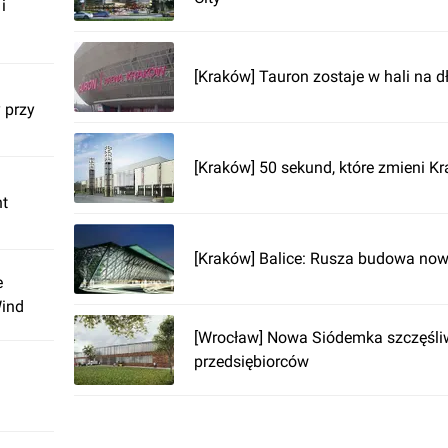
i
[Kraków] Tauron zostaje w hali na d
 przy
[Kraków] 50 sekund, które zmieni K
nt
[Kraków] Balice: Rusza budowa now
e
Wind
[Wrocław] Nowa Siódemka szczęśli
przedsiębiorców