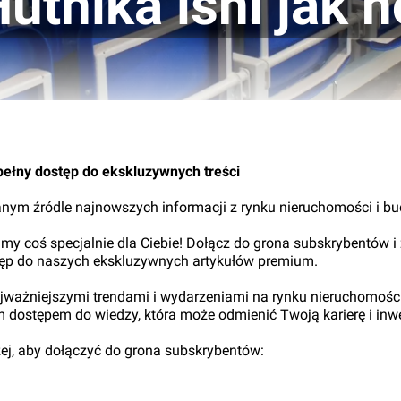
utnika lśni jak 
28.
pełny dostęp do ekskluzywnych treści
nym źródle najnowszych informacji z rynku nieruchomości i b
my coś specjalnie dla Ciebie! Dołącz do grona subskrybentów i
tęp do naszych ekskluzywnych artykułów premium.
najważniejszymi trendami i wydarzeniami na rynku nieruchomośc
ym dostępem do wiedzy, która może odmienić Twoją karierę i inwe
iżej, aby dołączyć do grona subskrybentów: