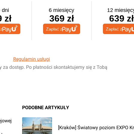
 dni
6 miesięcy
12 miesięc
 zł
369 zł
639 zł
 z
Zapłać z
Zapłać z
Regulamin usługi
y za dostęp. Po płatności skontaktujemy się z Tobą
PODOBNE ARTYKUŁY
ejowej
[Kraków] Światowy poziom EXPO K