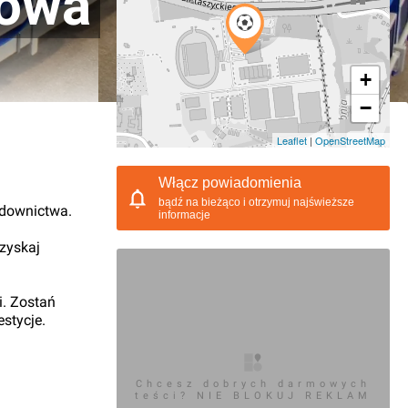
nowa
+
−
02.2018, 21:53
Leaflet
|
OpenStreetMap
Włącz powiadomienia
bądź na bieżąco i otrzymuj najświeższe
udownictwa.
informacje
 zyskaj
i. Zostań
stycje.
Chcesz dobrych darmowych
teści? NIE BLOKUJ REKLAM