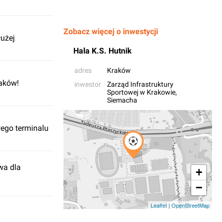
Zobacz więcej o inwestycji
łużej
Hala K.S. Hutnik
adres
Kraków
raków!
inwestor
Zarząd Infrastruktury
Sportowej w Krakowie
,
Siemacha
ego terminalu
wa dla
+
−
Leaflet
|
OpenStreetMap