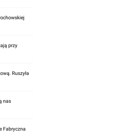
rochowskiej
ają przy
tową. Ruszyła
ą nas
e Fabryczna