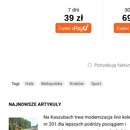
7 dni
30
39 zł
69
Zapłać z
Zapłać
Potrzebuję faktur
Tagi:
Hala
Małopolska
Kraków
Sport
NAJNOWSZE ARTYKUŁY
Na Kaszubach trwa modernizacja linii kol
nr 201 dla lepszych podróży pociągiem i