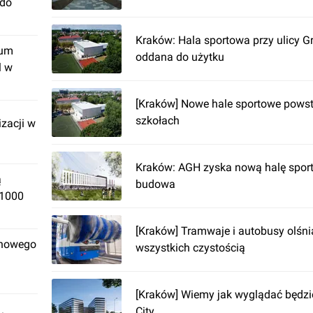
 do
Kraków: Hala sportowa przy ulicy G
rum
oddana do użytku
l w
[Kraków] Nowe hale sportowe powst
szkołach
izacji w
Kraków: AGH zyska nową halę spor
ą
budowa
 1000
[Kraków] Tramwaje i autobusy olśni
 nowego
wszystkich czystością
[Kraków] Wiemy jak wyglądać będzi
City