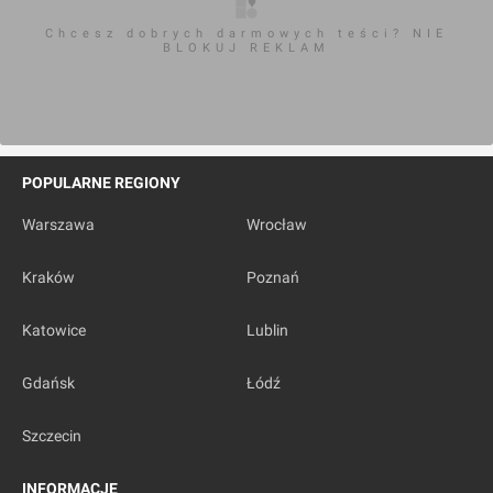
Chcesz dobrych darmowych teści? NIE
BLOKUJ REKLAM
POPULARNE REGIONY
Warszawa
Wrocław
Kraków
Poznań
Katowice
Lublin
Gdańsk
Łódź
Szczecin
INFORMACJE