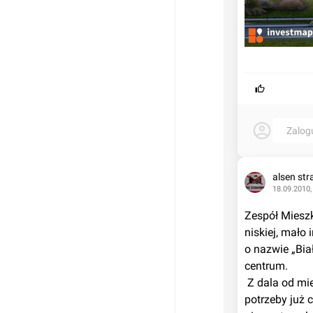
Zalog
alsen str
18.09.2010,
Zespół Mieszka
niskiej, mało
o nazwie „Biał
centrum.
 Z dala od miejskiego gwaru można prowadzić tu spokojne, rodzinne życie, a w razie 
potrzeby już 