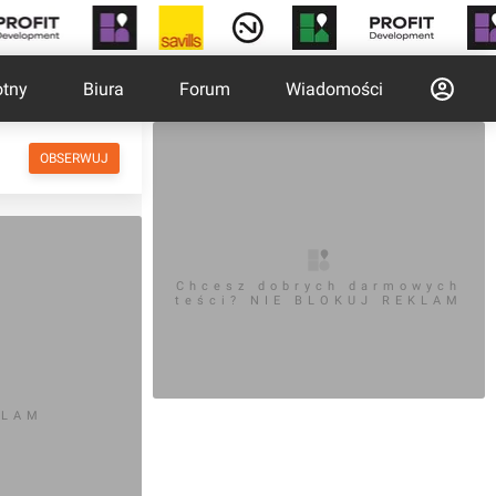
otny
Biura
Forum
Wiadomości
OBSERWUJ
Chcesz dobrych darmowych
teści? NIE BLOKUJ REKLAM
KLAM