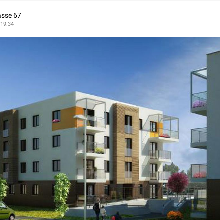
asse 67
 19:34