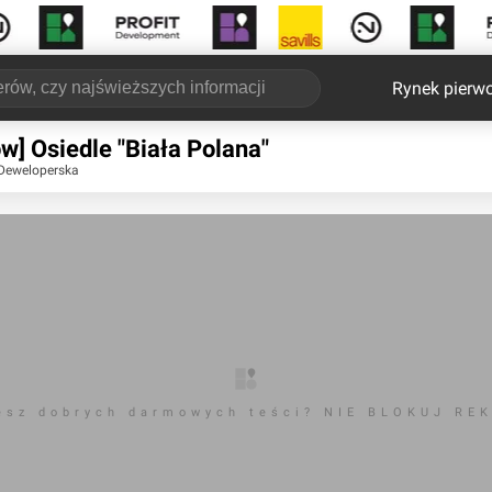
Rynek pierw
w] Osiedle "Biała Polana"
Deweloperska
esz dobrych darmowych teści? NIE BLOKUJ RE