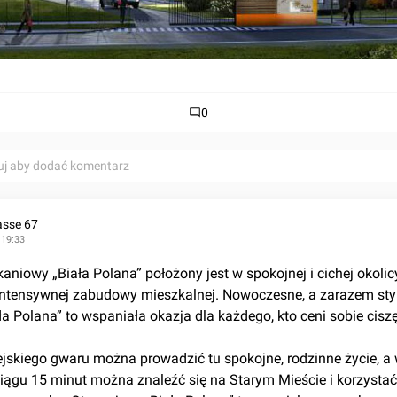
0
uj aby dodać komentarz
asse 67
 19:33
niowy „Biała Polana” położony jest w spokojnej i cichej okolicy,
 intensywnej zabudowy mieszkalnej. Nowoczesne, a zarazem styl
a Polana” to wspaniała okazja dla każdego, kto ceni sobie ciszę 
ciągu 15 minut można znaleźć się na Starym Mieście i korzystać 