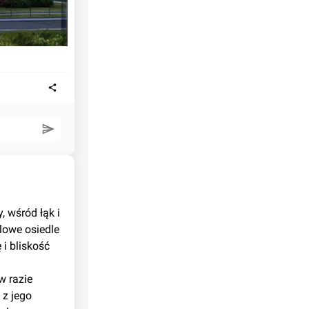
 wśród łąk i 
owe osiedle 
i bliskość 
z jego 