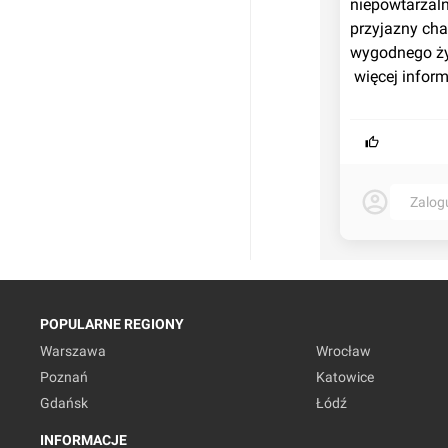
niepowtarzaln
przyjazny char
wygodnego ży
 więcej infor
Zalog
POPULARNE REGIONY
Warszawa
Wrocław
Poznań
Katowice
Gdańsk
Łódź
INFORMACJE