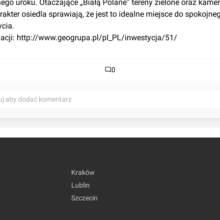
ego uroku. Otaczające „Białą Polane” tereny zielone oraz kamera
akter osiedla sprawiają, że jest to idealne miejsce do spokojnego
cia.
macji: http://www.geogrupa.pl/pl_PL/inwestycja/51/
0
uj aby dodać komentarz
Kraków
Lublin
Szczecin