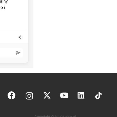
lny, 
 i 
Copyright © investmap.pl