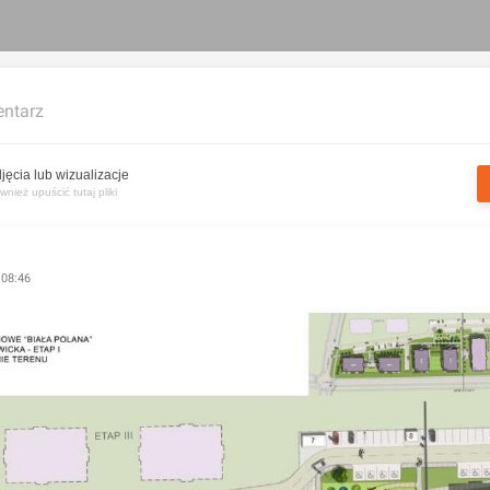
ntarz
jęcia lub wizualizacje
nież upuścić tutaj pliki
 08:46