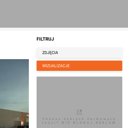
FILTRUJ
ZDJĘCIA
WIZUALIZACJE
Chcesz dobrych darmowych
teści? NIE BLOKUJ REKLAM