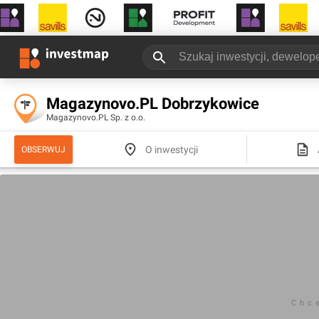
Magazynovo.PL Dobrzykowice
Magazynovo.PL Sp. z o.o.
O inwestycji
OBSERWUJ
Chc