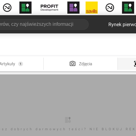
Rynek pierw
Artykuły
Zdjęcia
1
esz dobrych darmowych teści? NIE BLOKUJ RE