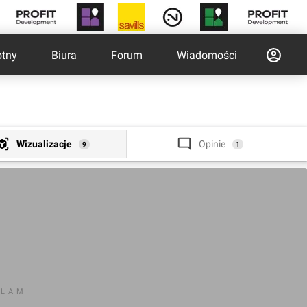
otny
Biura
Forum
Wiadomości
Wizualizacje
Opinie
9
1
KLAM