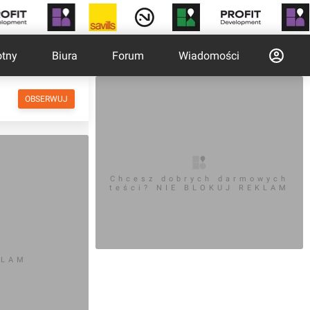
otny
Biura
Forum
Wiadomości
OBSERWUJ
Chcesz dobrych darmowych
teści? NIE BLOKUJ REKLAM
KLAM