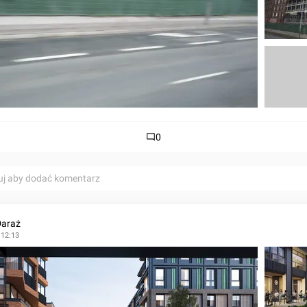
0
uj aby dodać komentarz
Daraż
 12:13