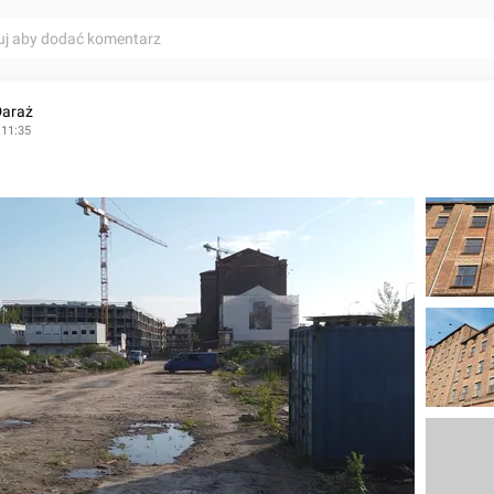
uj aby dodać komentarz
Daraż
 11:35