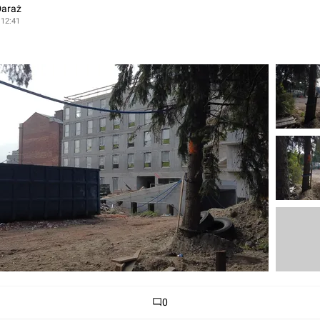
Daraż
 12:41
0