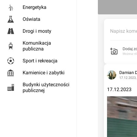
Energetyka
Oświata
Drogi i mosty
Napisz kome
Komunikacja
publiczna
Dodaj zd
Możesz rów
Sport i rekreacja
Kamienice i zabytki
Damian 
17.12.2023,
Budynki użyteczności
17.12.2023
publicznej