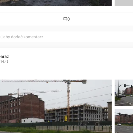
0
uj aby dodać komentarz
Daraż
 14:43