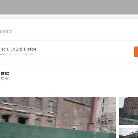
ntarz
jęcia lub wizualizacje
nież upuścić tutaj pliki
Daraż
 12:49