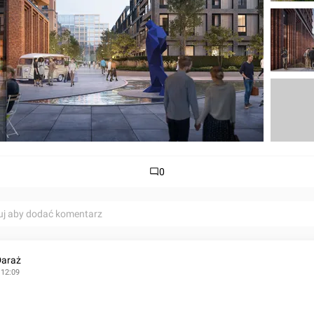
0
uj aby dodać komentarz
Daraż
 12:09