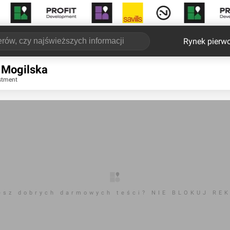
Rynek pierw
 Mogilska
stment
esz dobrych darmowych teści? NIE BLOKUJ RE