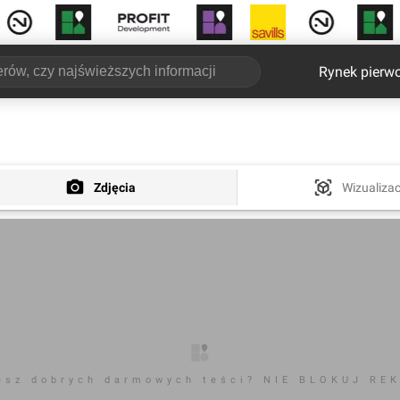
Rynek pierw
Zdjęcia
Wizualizac
esz dobrych darmowych teści? NIE BLOKUJ RE