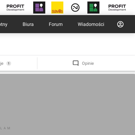
otny
Biura
Forum
Wiadomości
je
Opinie
1
KLAM