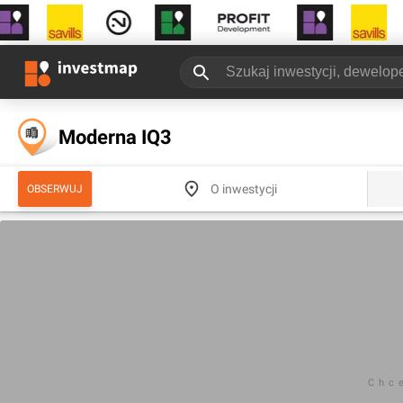
Moderna IQ3
O inwestycji
OBSERWUJ
Chc