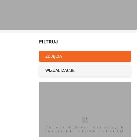
FILTRUJ
ZDJĘCIA
WIZUALIZACJE
Chcesz dobrych darmowych
teści? NIE BLOKUJ REKLAM