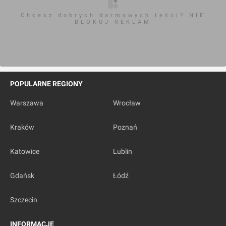
Chcesz dobrych darmowych teści? NIE
BLOKUJ REKLAM
POPULARNE REGIONY
Warszawa
Wrocław
Kraków
Poznań
Katowice
Lublin
Gdańsk
Łódź
Szczecin
INFORMACJE