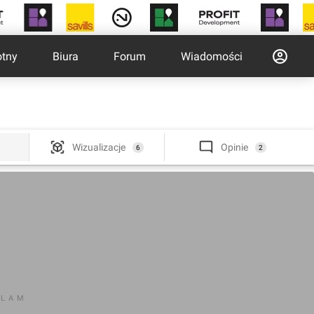
otny
Biura
Forum
Wiadomości
Wizualizacje
Opinie
6
2
KLAM