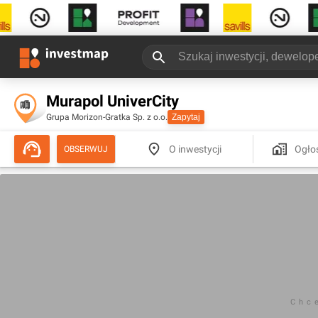
Murapol UniverCity
Grupa Morizon-Gratka Sp. z o.o.
Zapytaj
O inwestycji
Ogło
OBSERWUJ
Chc