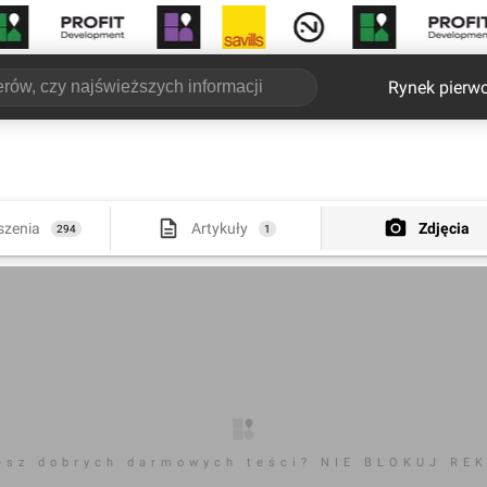
Rynek pierw
szenia
Artykuły
Zdjęcia
294
1
esz dobrych darmowych teści? NIE BLOKUJ RE