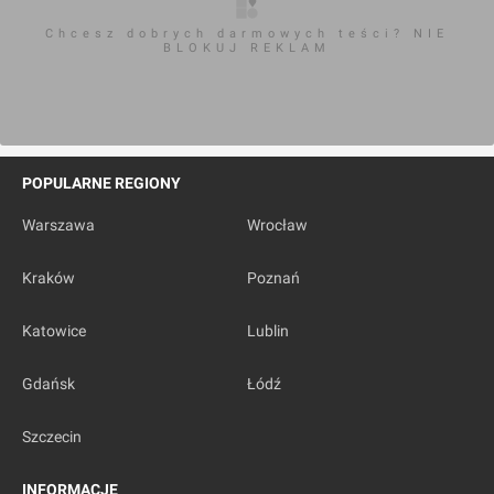
Chcesz dobrych darmowych teści? NIE
BLOKUJ REKLAM
POPULARNE REGIONY
Warszawa
Wrocław
Kraków
Poznań
Katowice
Lublin
Gdańsk
Łódź
Szczecin
INFORMACJE