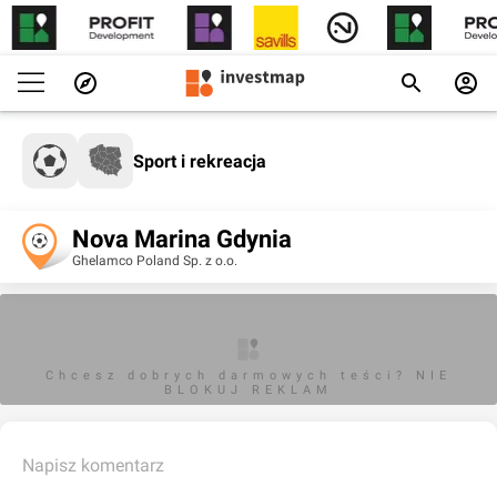
Sport i rekreacja
Nova Marina Gdynia
Ghelamco Poland Sp. z o.o.
Chcesz dobrych darmowych teści? NIE
BLOKUJ REKLAM
Napisz komentarz