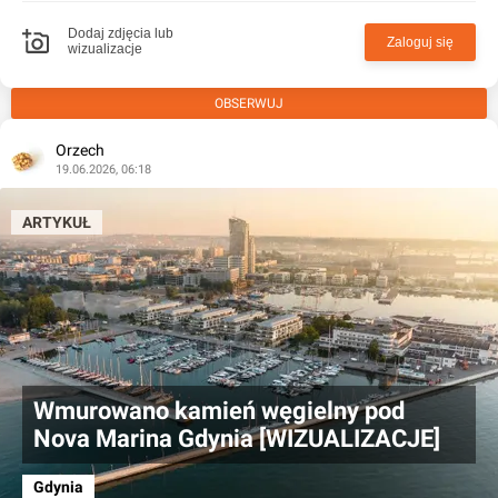
Dodaj zdjęcia lub
Zaloguj się
wizualizacje
OBSERWUJ
Orzech
19.06.2026, 06:18
ARTYKUŁ
Wmurowano kamień węgielny pod
Nova Marina Gdynia [WIZUALIZACJE]
Gdynia