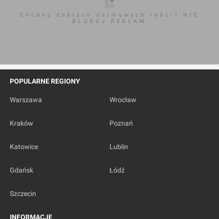
Chcesz dobrych darmowych teści? NIE
BLOKUJ REKLAM
POPULARNE REGIONY
Warszawa
Wrocław
Kraków
Poznań
Katowice
Lublin
Gdańsk
Łódź
Szczecin
INFORMACJE