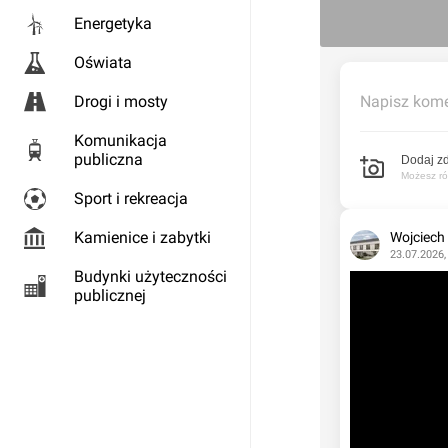
Energetyka
Oświata
Drogi i mosty
Napisz kome
Komunikacja
publiczna
Dodaj zd
Możesz rów
Sport i rekreacja
Kamienice i zabytki
Wojciech
23.07.2026,
Budynki użyteczności
publicznej