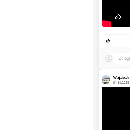
Zalog
Wojciech
01.10.2025,