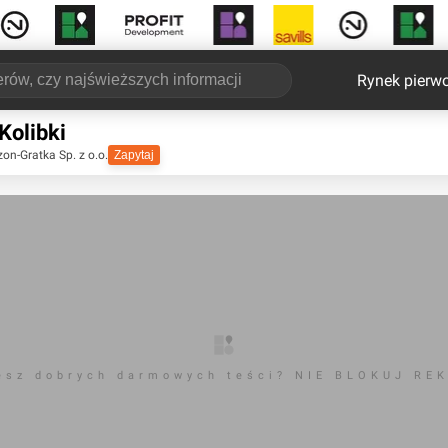
Rynek pierw
Kolibki
on-Gratka Sp. z o.o.
Zapytaj
esz dobrych darmowych teści? NIE BLOKUJ RE