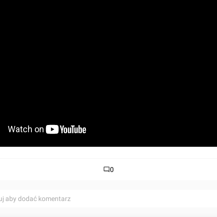
0
uj aby dodać komentarz