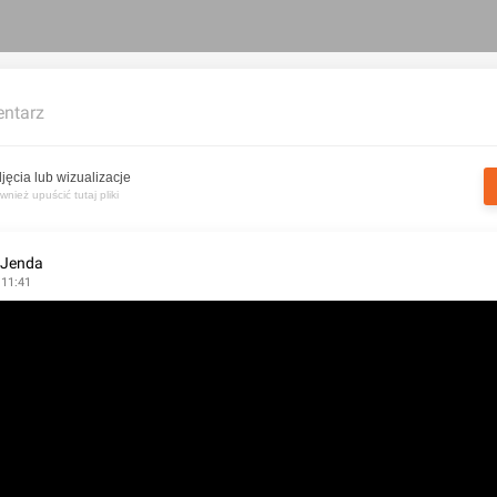
ntarz
jęcia lub wizualizacje
nież upuścić tutaj pliki
 Jenda
 11:41