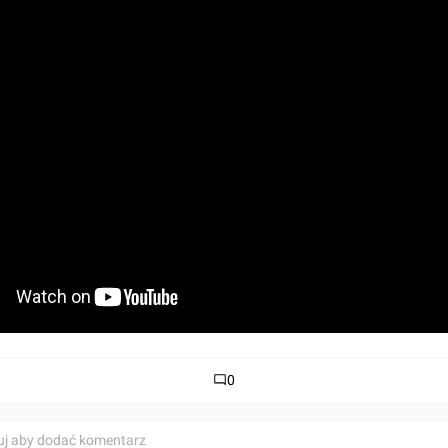
0
uj aby dodać komentarz