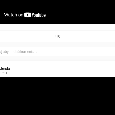
0
uj aby dodać komentarz
 Jenda
 15:11