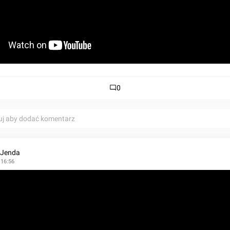
0
uj aby dodać komentarz
 Jenda
 16:56